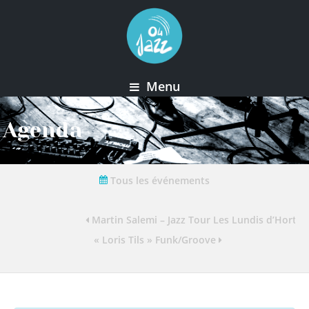
Menu
Agenda
Tous les événements
Martin Salemi – Jazz Tour Les Lundis d’Horten
« Loris Tils » Funk/Groove