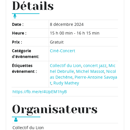
Détails
Date :
8 décembre 2024
Heure :
15 h 00 min - 16 h 15 min
Prix :
Gratuit
Catégorie
Ciné-Concert
d’évènement:
Étiquettes
Collectif du Lion
,
concert jazz
,
Mic
évènement :
hel Debrulle
,
Michel Massot
,
Nicol
as Dechêne
,
Pierre-Antoine Savoya
t
,
Rudy Mathey
https://fb.me/e/4UpEM1hyB
Organisateurs
Collectif du Lion