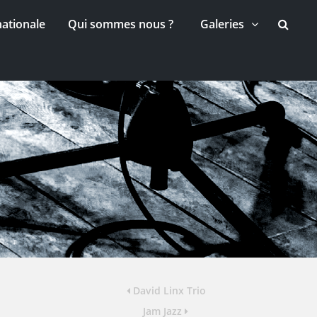
nationale
Qui sommes nous ?
Galeries
David Linx Trio
Jam Jazz