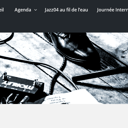
il
Agenda
Jazz04 au fil de l’eau
Journée Inter