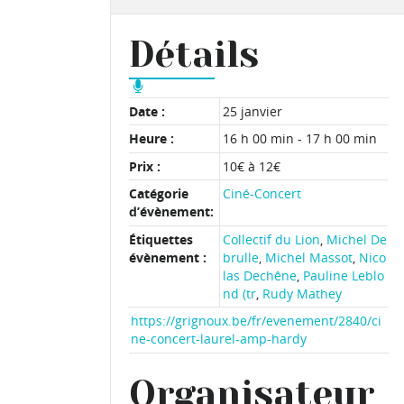
Détails
Date :
25 janvier
Heure :
16 h 00 min - 17 h 00 min
Prix :
10€ à 12€
Catégorie
Ciné-Concert
d’évènement:
Étiquettes
Collectif du Lion
,
Michel De
évènement :
brulle
,
Michel Massot
,
Nico
las Dechêne
,
Pauline Leblo
nd (tr
,
Rudy Mathey
https://grignoux.be/fr/evenement/2840/ci
ne-concert-laurel-amp-hardy
Organisateur