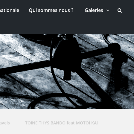
nationale
Qui sommes nous ?
Galeries
avels
TOINE THYS BANDO feat MOTOÏ KANAMORI