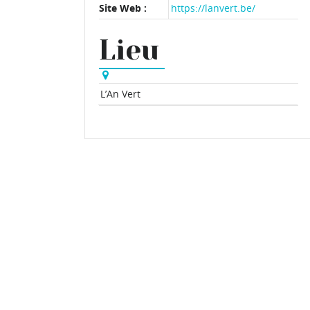
Site Web :
https://lanvert.be/
Lieu
L’An Vert