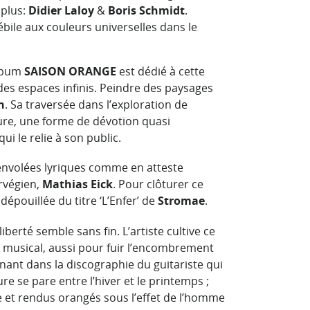
 plus:
Didier Laloy
&
Boris Schmidt
.
ébile aux couleurs universelles dans le
album
SAISON ORANGE
est dédié à cette
 des espaces infinis. Peindre des paysages
n
. Sa traversée dans l’exploration de
ture, une forme de dévotion quasi
qui le relie à son public.
 envolées lyriques comme en atteste
rvégien,
Mathias Eick
. Pour clôturer ce
dépouillée du titre ‘L’Enfer’ de
Stromae
.
liberté semble sans fin. L’artiste cultive ce
 musical, aussi pour fuir l’encombrement
nt dans la discographie du guitariste qui
re se pare entre l’hiver et le printemps ;
e et rendus orangés sous l’effet de l’homme