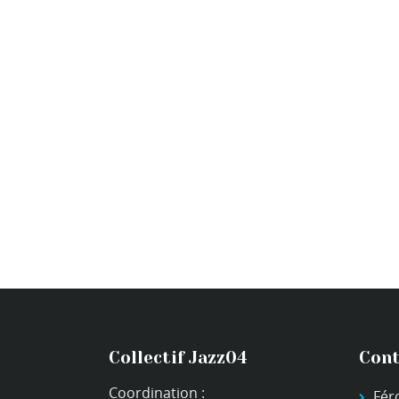
Collectif Jazz04
Cont
Coordination :
Fér