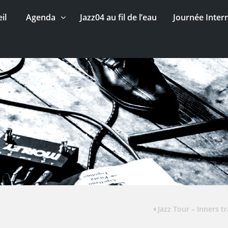
il
Agenda
Jazz04 au fil de l’eau
Journée Inter
Jazz Tour – Inners tr