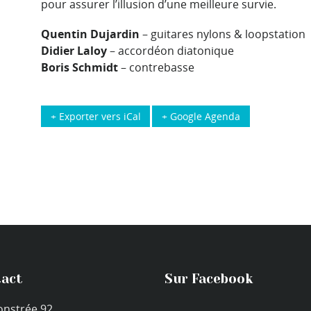
pour assurer l’illusion d’une meilleure survie.
Quentin Dujardin
– guitares nylons & loopstation
Didier Laloy
– accordéon diatonique
Boris Schmidt
– contrebasse
+ Exporter vers iCal
+ Google Agenda
act
Sur Facebook
onstrée 92,