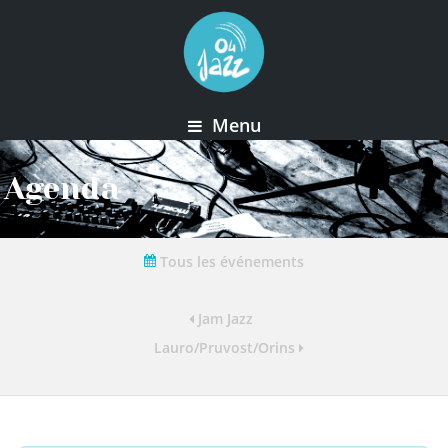
Menu
Agenda
Tous les événements
Jam Jazz
Lauro/Pruvost/Orins