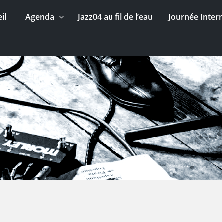
il
Agenda
Jazz04 au fil de l’eau
Journée Inter