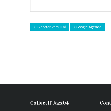
+ Exporter vers iCal
+ Google Agenda
Collectif Jazz04
Cont