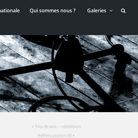
nationale
Qui sommes nous ?
Galeries
Trio Bravo – réédition
RéPercussion-ID