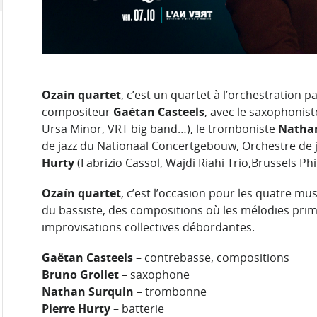
Ozaín quartet
, c’est un quartet à l’orchestration p
compositeur
Gaétan Casteels
, avec le saxophonis
Ursa Minor, VRT big band…), le tromboniste
Natha
de jazz du Nationaal Concertgebouw, Orchestre de j
Hurty
(Fabrizio Cassol, Wajdi Riahi Trio,Brussels P
Ozaín quartet
, c’est l’occasion pour les quatre mu
du bassiste, des compositions où les mélodies prim
improvisations collectives débordantes.
Gaëtan Casteels
– contrebasse, compositions
Bruno Grollet
– saxophone
Nathan Surquin
– trombonne
Pierre Hurty
– batterie