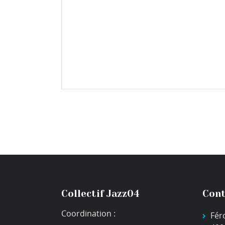
Collectif Jazz04
Cont
Coordination :
Fér