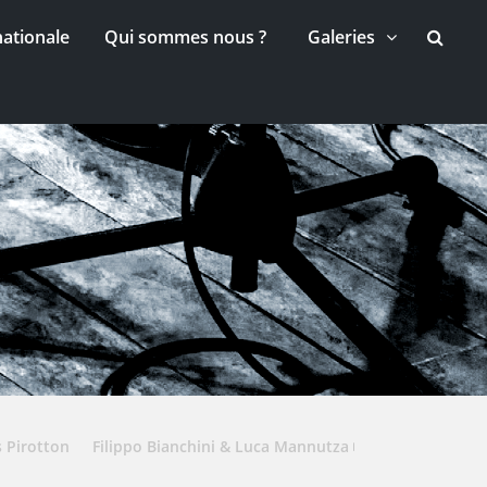
nationale
Qui sommes nous ?
Galeries
 Pirotton
Filippo Bianchini & Luca Mannutza