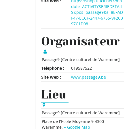
Site Web :
https://shop.utick.net/?mo
dule=ACTIVITYSERIEDETAIL
S&pos=passage9&s=8EFAD
F47-ECCF-2447-6755-9F2C3
97C1D08
Organisateur
Passage9 [Centre culturel de Waremme]
Téléphone :
019587522
Site Web :
www.passage9.be
Lieu
Passage9 [Centre culturel de Waremme]
Place de l'Ecole Moyenne 9
4300
Waremme
,
+ Google Map