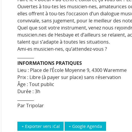
Ouvertes à tou-tes les musicien-nes, amateurices o
elles offrent à tou-tes l’occasion d’un dialogue mu
conviviale, sans jugement, pour le meilleur des note
Quel que soit votre instrument, venez nous rejoind
musicien.nes de Hesbaye et d’ailleurs se relaient, 
talent qui s’adapte à toutes les situations.
Ami-es musicien-nes, qu’attendez-vous ?
________
INFORMATIONS PRATIQUES
Lieu : Place de l’École Moyenne 9, 4300 Waremme
Prix : Libre (à payer sur place) sans réservation
Âge : Tout public
Durée : 3h
________
Par Tripolar
+ Exporter vers iCal
+ Google Agenda