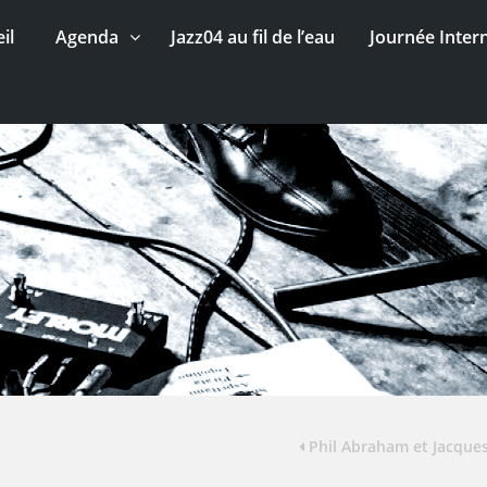
il
Agenda
Jazz04 au fil de l’eau
Journée Inter
Phil Abraham et Jacques