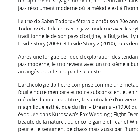
métaphore du voyage intérieur, nous entraîne dans 
jazz résolument moderne où la mélodie est à l’honn
Le trio de Sabin Todorov fêtera bientôt son 20e ann
Todorov était de croiser le jazz moderne avec les r
traditionnelle de son pays d’origine, la Bulgarie. Il
Inside Story (2008) et Inside Story 2 (2010), tous deu
Après une longue période d’exploration des tendanc
jazz moderne, le trio revient avec un troisième alb
arrangés pour le trio par le pianiste.
L’archéologie doit être comprise comme une métap
fouille notre mémoire et notre subconscient et en ret
mélodie du morceau-titre ; la spiritualité d’un vieux
magnifique esthétique du film « Dreams » (1990) du
évoquée dans Kurosawa’s Fox Wedding ; Flight Over T
beauté de la nature ; ou encore game of Fear et W
peur et le sentiment de chaos mais aussi par l’hum