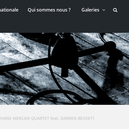
nationale
Qui sommes nous ?
Galeries
PHANE MERCIER QUARTET feat. DARREN BECKETT