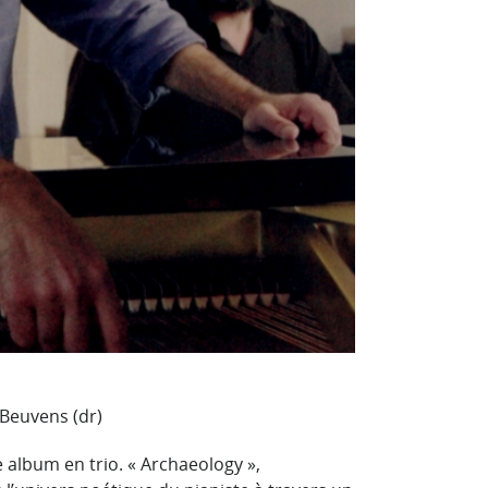
 Beuvens (dr)
 album en trio. « Archaeology »,