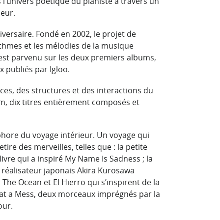
l’univers poétique du pianiste à travers un
eur.
iversaire. Fondé en 2002, le projet de
ythmes et les mélodies de la musique
 y est parvenu sur les deux premiers albums,
x publiés par Igloo.
es, des structures et des interactions du
um, dix titres entièrement composés et
hore du voyage intérieur. Un voyage qui
ire des merveilles, telles que : la petite
 livre qui a inspiré My Name Is Sadness ; la
 réalisateur japonais Akira Kurosawa
he Ocean et El Hierro qui s’inspirent de la
hat a Mess, deux morceaux imprégnés par la
our.