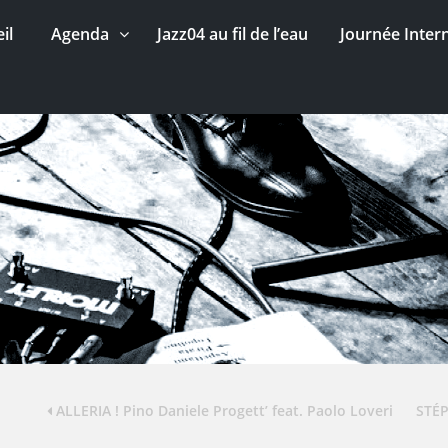
il
Agenda
Jazz04 au fil de l’eau
Journée Inter
ALLERIA ! Pino Daniele Progett’ feat. Paolo Loveri
STÉ