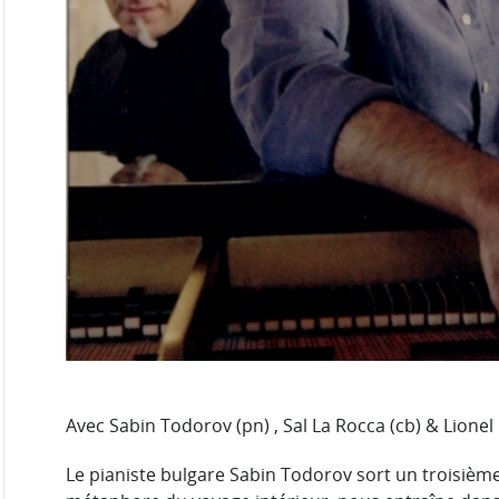
Avec Sabin Todorov (pn) , Sal La Rocca (cb) & Lionel
Le pianiste bulgare Sabin Todorov sort un troisième