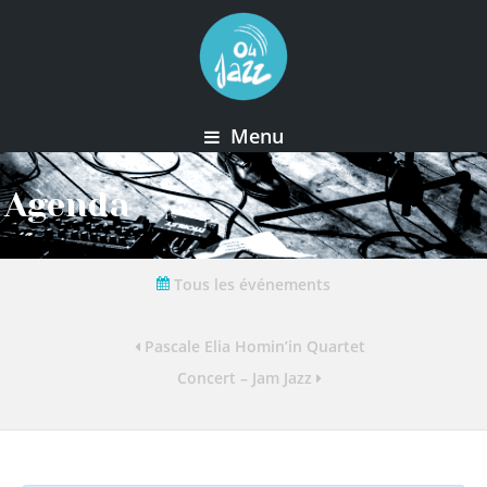
Menu
Agenda
Tous les événements
Pascale Elia Homin’in Quartet
Concert – Jam Jazz