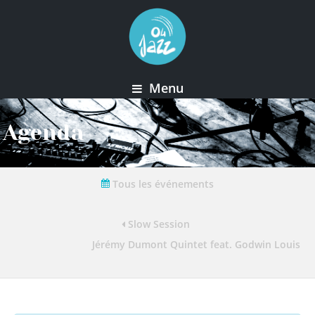
Menu
Agenda
Tous les événements
Slow Session
Jérémy Dumont Quintet feat. Godwin Louis – 