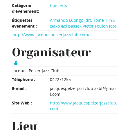
Catégorie
Concerts
d’évènement:
Étiquettes
Armando Luongo (dr)
,
Toine THYS
évènement :
(saxo &cl basse)
,
Victor Foulon (cb)
http://www.jacquespelzerjazzclub.com/
Organisateur
Jacques Pelzer Jazz Club
Téléphone :
042271255
E-mail :
jacquespelzerjazzclub.asbl@gmai
l.com
Site Web :
http://www.jacquespelzerjazzclub.
com
Lieu