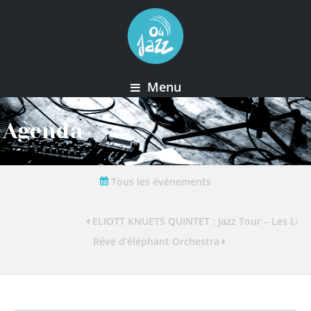
Menu
Agenda
Tous les événements
ELIOTT KNUETS QUINTET : Jazz Tour – Les Lun
Rêve d’éléphant Orchestra