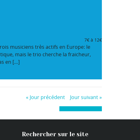
7€ à 12€
ois musiciens très actifs en Europe: le
que, mais le trio cherche la fraicheur,
s en […]
«
Jour précédent
Jour suivant
»
+ Exporter les évènements
Rechercher sur le site