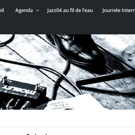
il
Agenda
Jazz04 au fil de l’eau
Journée Inter