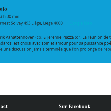
elo
3 h 30 min
rnest Solvay 493
Liège
,
Liège
4000
+ Google Map
k Vanattenhoven (cb) & Jeremie Piazza (dr) La réunion de tr
dards, est choisi avec soin et amour pour sa puissance poéti
 une discussion jamais terminée que l'on prolonge de repa
act
Sur Facebook