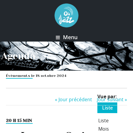
Menu
Agenda
Évènements le 18 octobre 2024
Event
Vue par
«
Jour précédent
Jour suivant
»
Views
Liste
Navigation
Liste
20 H 15 MIN
Mois