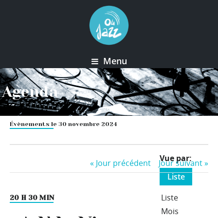
Menu
Agenda
Évènements le 30 novembre 2024
Event
Vue par
«
Jour précédent
Jour suivant
»
Views
Liste
Navigation
Liste
20 H 30 MIN
Mois