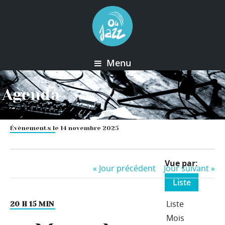
Menu
Agenda
Évènements le 14 novembre 2025
Event
Vue par
«
Jour précédent
Jour suivant
»
Views
Liste
Navigation
Liste
20 H 15 MIN
Mois