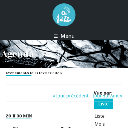
Menu
Agenda
Évènements le 13 février 2026
Event
Vue par
«
Jour précédent
Jour suivant
»
Views
Liste
Navigation
Liste
20 H 30 MIN
Mois