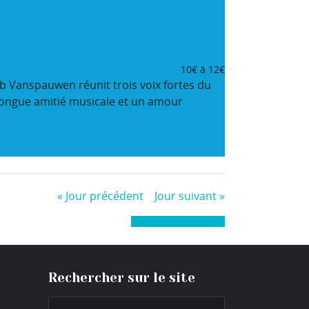
10€ à 12€
b Vanspauwen réunit trois voix fortes du
e longue amitié musicale et un amour
«
Jour précédent
Jour suivant
»
+ Exporter les évènements
Rechercher sur le site