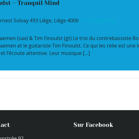
lst – Tranquil Mind
rnest Solvay 493
Liège
,
Liège
4000
+ Google Map
men (sax) & Tim Finoulst (gt) Le trio du contrebassiste Ro
Daemen et le guitariste Tim Finoulst. Ce qui les relie est un
 et l’écoute attentive. Leur musique […]
act
Sur Facebook
onstrée 92,