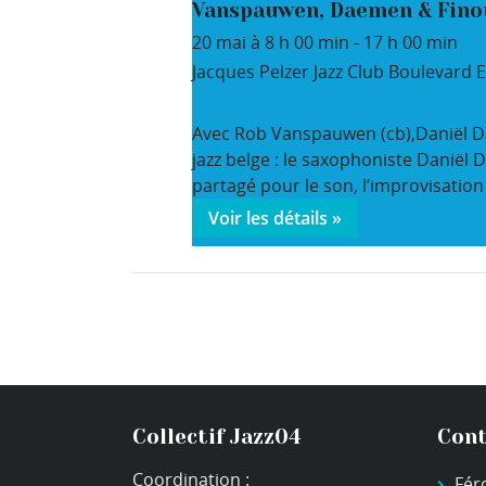
Vanspauwen, Daemen & Finou
20 mai à 8 h 00 min
-
17 h 00 min
Jacques Pelzer Jazz Club
Boulevard E
Avec Rob Vanspauwen (cb),Daniël Dae
jazz belge : le saxophoniste Daniël 
partagé pour le son, l’improvisation
Voir les détails »
Collectif Jazz04
Cont
Coordination :
Fér