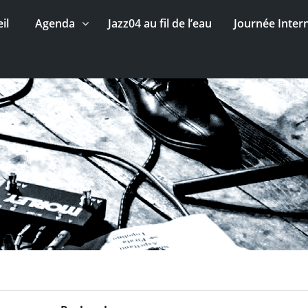
il
Agenda
Jazz04 au fil de l’eau
Journée Inter