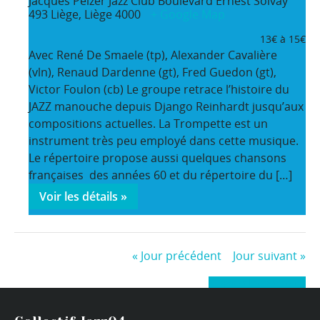
Jacques Pelzer Jazz Club
Boulevard Ernest Solvay
493
Liège
,
Liège
4000
+ Google Map
13€ à 15€
Avec René De Smaele (tp), Alexander Cavalière
(vln), Renaud Dardenne (gt), Fred Guedon (gt),
Victor Foulon (cb) Le groupe retrace l’histoire du
JAZZ manouche depuis Django Reinhardt jusqu’aux
compositions actuelles. La Trompette est un
instrument très peu employé dans cette musique.
Le répertoire propose aussi quelques chansons
françaises des années 60 et du répertoire du […]
Voir les détails »
«
Jour précédent
Jour suivant
»
+ Exporter les évènements