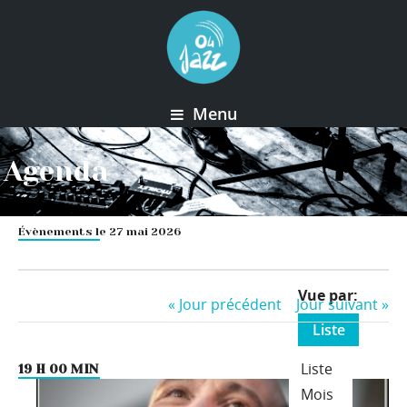
Menu
Agenda
Évènements le 27 mai 2026
Event
Vue par
«
Jour précédent
Jour suivant
»
Views
Liste
Navigation
Liste
19 H 00 MIN
Mois