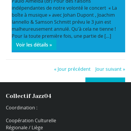
Paulo Almeida (dr) Pour des raisons
indépendantes de notre volonté le concert « La
boîte à musique » avec Johan Dupont , Joachim
Iannello & Samson Schmitt prévu le 3 juin est
malheureusement annulé. Qu'à cela ne tienne !
Pour la toute première fois, une partie de […]
Voir les détails »
«
Jour précédent
Jour suivant
»
+ Exporter les évènements
Collectif Jazz04
Coordination :
Coopération Culturelle
Régionale / Liège