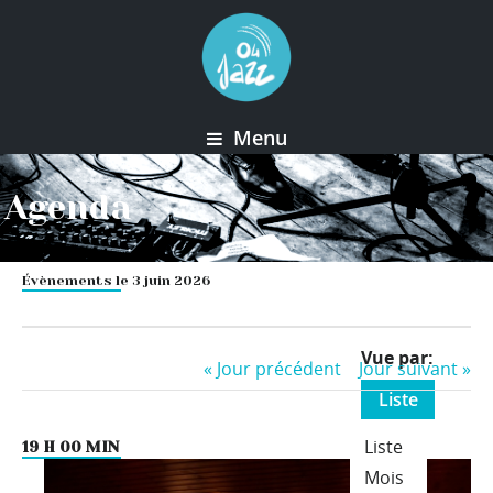
Menu
Agenda
Évènements le 3 juin 2026
Event
Vue par
«
Jour précédent
Jour suivant
»
Views
Liste
Navigation
Liste
19 H 00 MIN
Mois