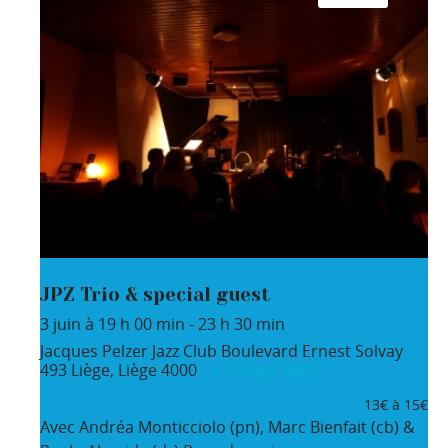
JPZ Trio & special guest
3 juin à 19 h 00 min
-
23 h 30 min
Jacques Pelzer Jazz Club
Boulevard Ernest Solvay
493
Liège
,
Liège
4000
+ Google Map
13€ à 15€
Avec Andréa Monticciolo (pn), Marc Bienfait (cb) &