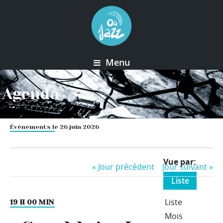
Menu
Agenda
Évènements le 26 juin 2026
Event
Vue par
«
Jour précédent
Jour suivant
»
Views
Liste
Navigation
Liste
19 H 00 MIN
Mois