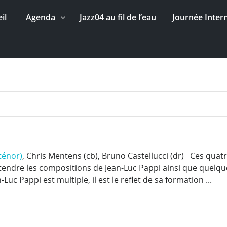
il
Agenda
Jazz04 au fil de l’eau
Journée Inter
 ténor)
, Chris Mentens (cb), Bruno Castellucci (dr) Ces quat
entendre les compositions de Jean-Luc Pappi ainsi que quelqu
uc Pappi est multiple, il est le reflet de sa formation ...