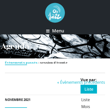
Menu
Agenda
Évènements passés
› session d'écoute
Event
Vue par
«
Évènements précédents
Views
Liste
Navigation
Liste
NOVEMBRE 2021
Mois