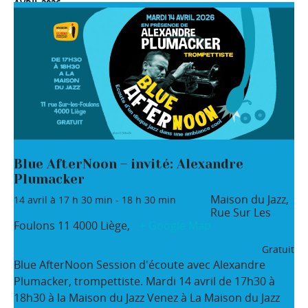
AVRIL 2026
Blue AfterNoon – invité: Alexandre
Plumacker
Maison du Jazz,
14 avril à 17 h 30 min
-
18 h 30 min
Rue Sur Les
Foulons 11
4000 Liège
,
+ Google Map
Gratuit
Blue AfterNoon Session d'écoute avec Alexandre
Plumacker, trompettiste. Mardi 14 avril de 17h30 à
18h30 à la Maison du Jazz Venez à La Maison du Jazz