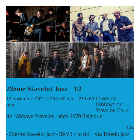
22ème Stavelot Jazz – 1/2
Caves de
12 novembre 2021 à 20 h 00 min
-
23 h 00
l’Abbaye de
min
Stavelot,
Cour
de l'Abbaye
Stavelot
,
Liège
4970
Belgique
13€
- 22ème Stavelot Jazz - BAM ! trio (b) + Via Toledo Jazz