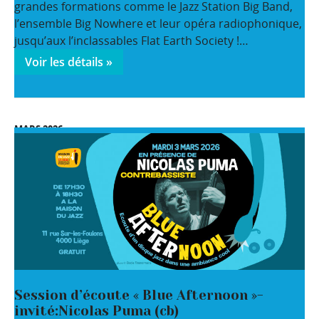
grandes formations comme le Jazz Station Big Band,
l’ensemble Big Nowhere et leur opéra radiophonique,
jusqu’aux l’inclassables Flat Earth Society !…
Voir les détails »
MARS 2026
Session d’écoute « Blue Afternoon »-
invité:Nicolas Puma (cb)