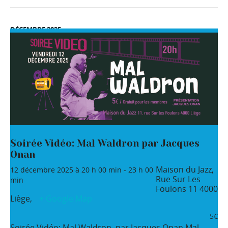
DÉCEMBRE 2025
Soirée Vidéo: Mal Waldron par Jacques
Onan
Maison du Jazz,
12 décembre 2025 à 20 h 00 min
-
23 h 00
Rue Sur Les
min
Foulons 11
4000
Liège
,
+ Google Map
5€
Soirée Vidéo: Mal Waldron. par Jacques Onan Mal