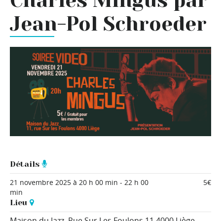
Charles Mingus par
Jean-Pol Schroeder
Détails
21 novembre 2025 à 20 h 00 min
-
22 h 00
5€
min
Lieu
Maison du Jazz,
Rue Sur Les Foulons 11
4000 Liège
,