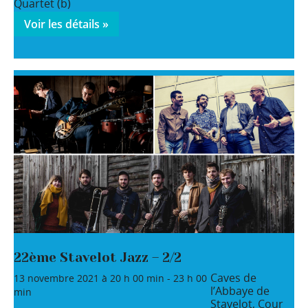
Quartet (b)
Voir les détails »
22ème Stavelot Jazz – 2/2
Caves de
13 novembre 2021 à 20 h 00 min
-
23 h 00
l’Abbaye de
min
Stavelot,
Cour