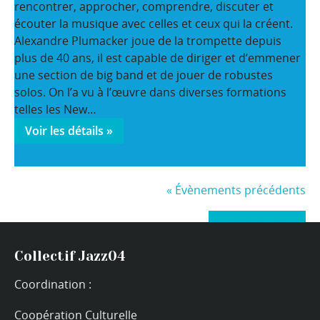
rencontrer, approcher, comprendre, discuter et
écouter la musique avec celles et ceux qui la créent.
Alexandre Plumacker joue de la trompette depuis
plus de 40 ans, il est capable de diriger et d’emmener
une section de big band et de jouer de robustes
solos. On l’a vu à l’œuvre dans diverses formations
telles les New…
Voir les détails »
«
Évènements précédents
+ Exporter les évènements
Collectif Jazz04
Coordination :
Coopération Culturelle