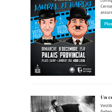
comique
Cerise
assure
Plu
Un c
Vesti
Pelle