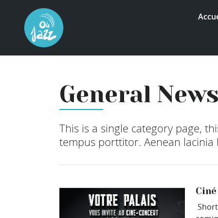
Accue
General New
This is a single category page, th
tempus porttitor. Aenean lacinia
Ciné
Short