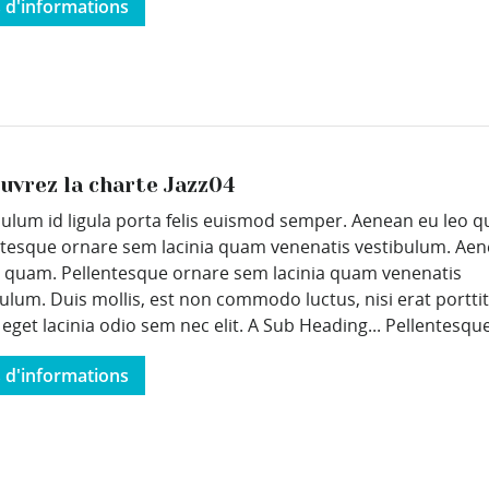
s d'informations
uvrez la charte Jazz04
bulum id ligula porta felis euismod semper. Aenean eu leo 
ntesque ornare sem lacinia quam venenatis vestibulum. Ae
o quam. Pellentesque ornare sem lacinia quam venenatis
ulum. Duis mollis, est non commodo luctus, nisi erat portti
, eget lacinia odio sem nec elit. A Sub Heading... Pellentesque 
s d'informations