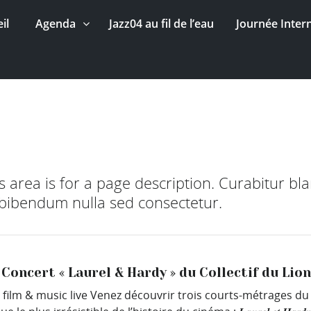
il
Agenda
Jazz04 au fil de l’eau
Journée Inter
s
is area is for a page description. Curabitur bla
 bibendum nulla sed consectetur.
 Concert « Laurel & Hardy » du Collectif du Lio
 film & music live Venez découvrir trois courts-métrages d