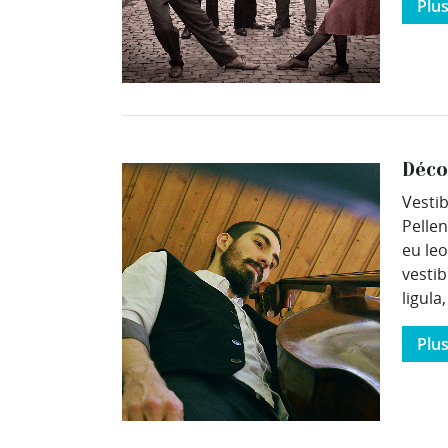
Plu
Déco
Vesti
Pelle
eu le
vestib
ligula
Plu