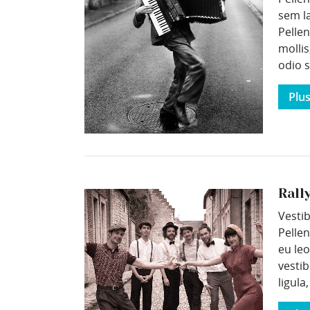
sem l
Pelle
mollis
odio s
Plu
Rally
Vesti
Pelle
eu le
vestib
ligula