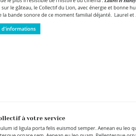
 le plus irrésistible de l’histoire du cinéma : 𝑳𝒂𝒖𝒓𝒆𝒍 𝒆𝒕 𝑯𝒂𝒓𝒅𝒚
 sur le gâteau, le Collectif du Lion, avec énergie et bonne 
 la bande sonore de ce moment familial déjanté. Laurel et .
s d'informations
ollectif à votre service
bulum id ligula porta felis euismod semper. Aenean eu leo 
ntesque ornare sem. Aenean eu leo quam. Pellentesque orn