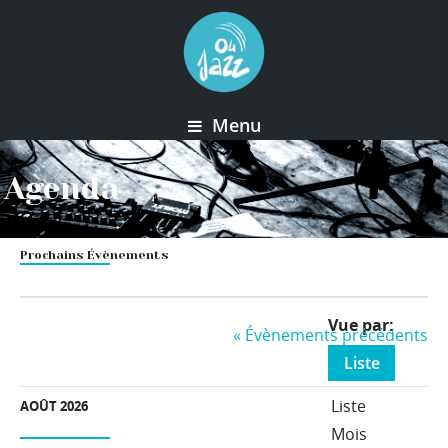
Menu
Agenda
Prochains Évènements
Event
Vue par
«
Évènements précédents
Views
Liste
Navigation
Liste
AOÛT 2026
Mois