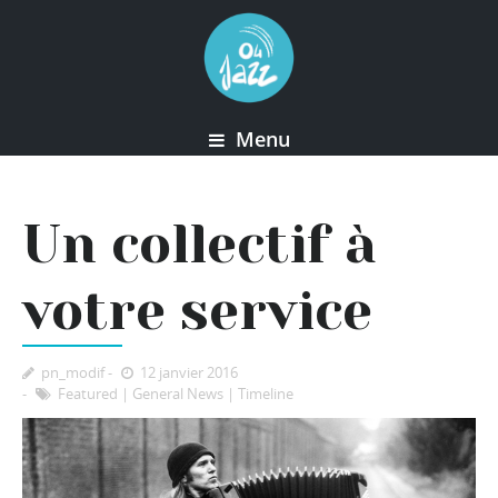
Menu
Un collectif à
votre service
pn_modif
12 janvier 2016
Featured
|
General News
|
Timeline