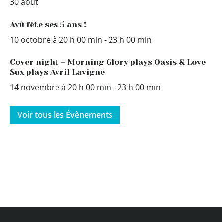
30 août
Avû fête ses 5 ans !
10 octobre à 20 h 00 min
-
23 h 00 min
Cover night – Morning Glory plays Oasis & Love
Sux plays Avril Lavigne
14 novembre à 20 h 00 min
-
23 h 00 min
Voir tous les Évènements