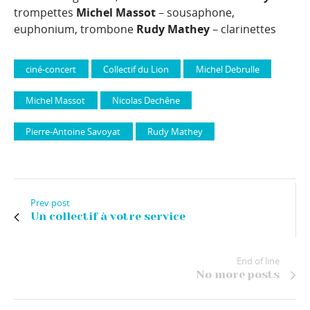
trompettes
Michel Massot
– sousaphone,
euphonium, trombone
Rudy Mathey
– clarinettes
ciné-concert
Collectif du Lion
Michel Debrulle
Michel Massot
Nicolas Dechêne
Pierre-Antoine Savoyat
Rudy Mathey
Prev post
Un collectif à votre service
End of line
No more posts