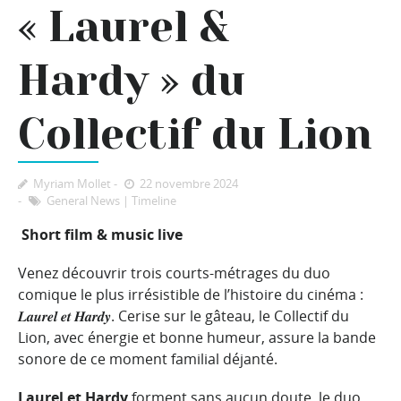
« Laurel &
Hardy » du
Collectif du Lion
Myriam Mollet
22 novembre 2024
General News
|
Timeline
Short film & music live
Venez découvrir trois courts-métrages du duo
comique le plus irrésistible de l’histoire du cinéma :
𝑳𝒂𝒖𝒓𝒆𝒍
𝒆𝒕
𝑯𝒂𝒓𝒅𝒚
. Cerise sur le gâteau, le Collectif du
Lion, avec énergie et bonne humeur, assure la bande
sonore de ce moment familial déjanté.
Laurel et Hardy
forment sans aucun doute, le duo