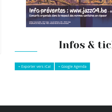
Infos & ti
+ Exporter vers iCal
+ Google Agenda