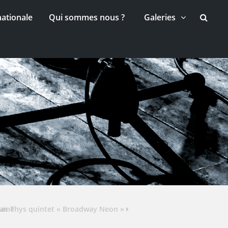
nationale
Qui sommes nous ?
Galeries
baine
las Thys quintet « Broadway Neon »