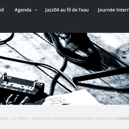
il
Agenda
Jazz04 au fil de l’eau
Journée Inter
vés… La Terre / Spectacle pluridisciplinaire jazz danse poésie ur
Nico