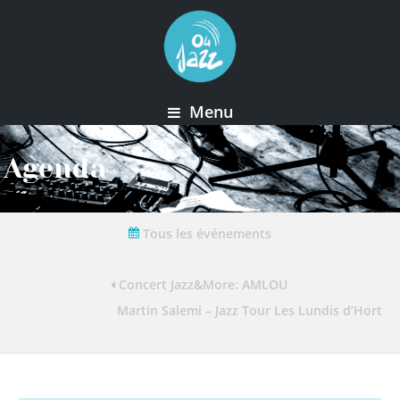
Menu
Agenda
Tous les événements
Concert Jazz&More: AMLOU
Martin Salemi – Jazz Tour Les Lundis d’Horte