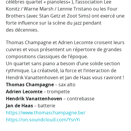
célèbres
quartet « piano
less
« ), l’association Lee
Konitz / Warne Marsh /
Lennie Tristano ou les Four
Brothers (avec Stan Getz et Zoot Sims)
ont exercé une
forte influence sur la scène du jazz pendant
des
décennies.
Thomas Champagne et Adrien L
ecomte
croisent leurs
cuivres et vous
présentent un répertoire de grandes
compositions classiques de
l’époque
.
Un quartet sans piano a besoin d’une solide section
rythmique
.
La créativité, la force et l’interaction de
Hendrik Vanattenhoven
et Jan de Haas vous raviront !
Thomas Champagne
– sax alto
Adrien Lecomte
– trompette
Hendrik Vanattenhoven
– contrebasse
Jan de Haas
– batterie
https://www.thomaschampagne.
be/
https://on.soundcloud.com/YsnYi