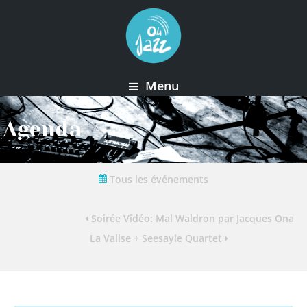
Menu
Agenda
Tous les événements
Soirée Vidéo: Mal Waldron par Jacques Onan
La Valise + Seesayle Quartet