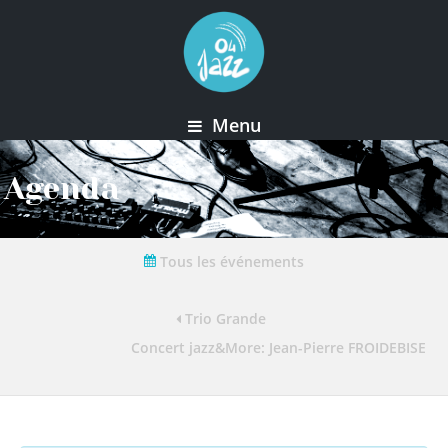
Menu
Agenda
Tous les événements
Trio Grande
Concert jazz&More: Jean-Pierre FROIDEBISE e