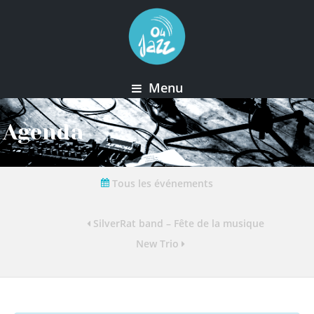
Menu
Agenda
Tous les événements
SilverRat band – Fête de la musique
New Trio