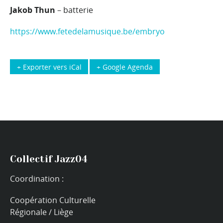
Jakob Thun
– batterie
https://www.fetedelamusique.be/embryo
+ Exporter vers iCal
+ Google Agenda
Collectif Jazz04
Coordination :
Coopération Culturelle
Régionale / Liège