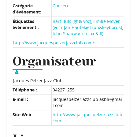
Catégorie
Concerts
d’évènement:
Étiquettes
Bart Buls (gt & voc)
,
Emilie Mover
évènement :
(voc)
,
Jan Hautekiet (pn&keybords)
,
John Snauwaert (sax & fl)
http://www.jacquespelzerjazzclub.com/
Organisateur
Jacques Pelzer Jazz Club
Téléphone :
042271255
E-mail :
jacquespelzerjazzclub.asbl@gmai
l.com
Site Web :
http://www.jacquespelzerjazzclub.
com