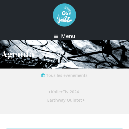
Menu
Agenda
Tous les événements
KollecTiv 2024
Earthway Quintet