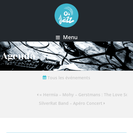
Menu
Agenda
Tous les événements
« Hermia – Mohy – Gerstmans : The Love Song
SilverRat Band – Apéro Concert