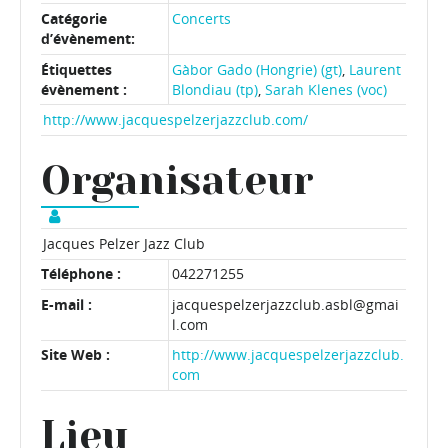
Catégorie
Concerts
d’évènement:
Étiquettes
Gàbor Gado (Hongrie) (gt)
,
Laurent
évènement :
Blondiau (tp)
,
Sarah Klenes (voc)
http://www.jacquespelzerjazzclub.com/
Organisateur
Jacques Pelzer Jazz Club
Téléphone :
042271255
E-mail :
jacquespelzerjazzclub.asbl@gmai
l.com
Site Web :
http://www.jacquespelzerjazzclub.
com
Lieu