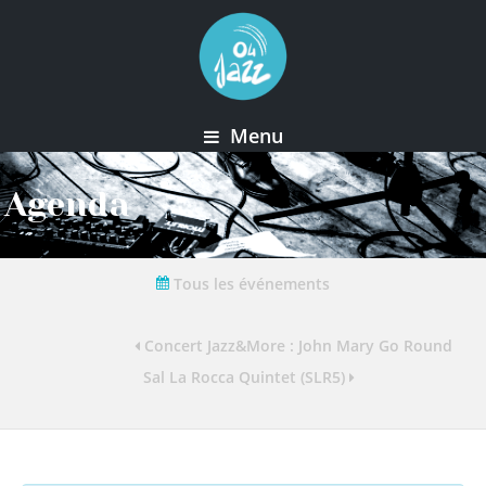
Menu
Agenda
Tous les événements
Concert Jazz&More : John Mary Go Round
Sal La Rocca Quintet (SLR5)