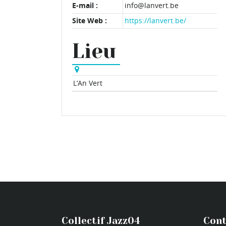
E-mail :
info@lanvert.be
Site Web :
https://lanvert.be/
Lieu
L’An Vert
Collectif Jazz04
Cont