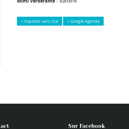
Mimi Verderame
– batterie
+ Exporter vers iCal
+ Google Agenda
act
Sur Facebook