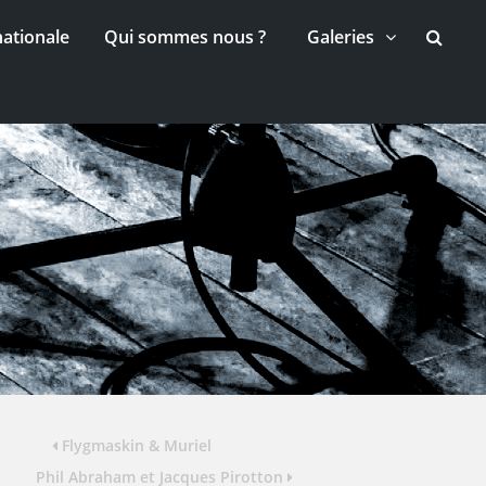
nationale
Qui sommes nous ?
Galeries
Flygmaskin & Muriel
Phil Abraham et Jacques Pirotton