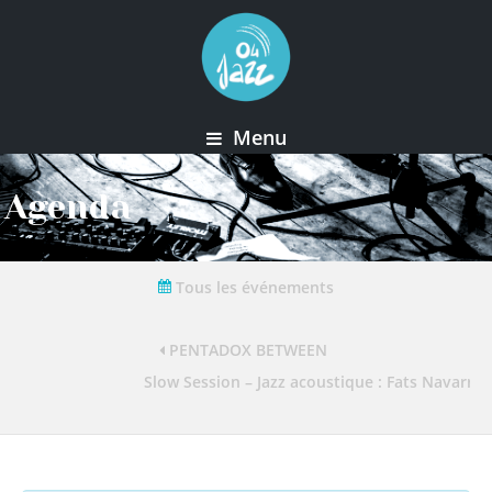
Menu
Agenda
Tous les événements
PENTADOX BETWEEN
Slow Session – Jazz acoustique : Fats Navarro