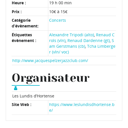
Heure :
19 h 00 min
Prix :
10€ à 15€
Catégorie
Concerts
d’évènement:
Étiquettes
Alexandre Tripodi (alto)
,
Renaud C
évènement :
rols (vln)
,
Renaud Dardenne (gt)
,
S
am Gerstmans (cb)
,
Tcha Limberge
r (vln/ voc)
http://www.jacquespelzerjazzclub.com/
Organisateur
Les Lundis d’Hortense
Site Web :
https://www.leslundisdhortense.b
e/