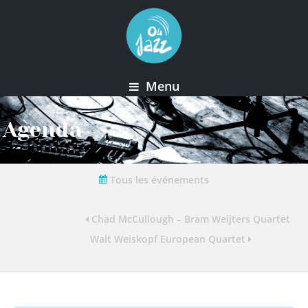
Menu
Agenda
Tous les événements
Chad McCullough – Bram Weijters Quartet
Walt Weiskopf European Quartet