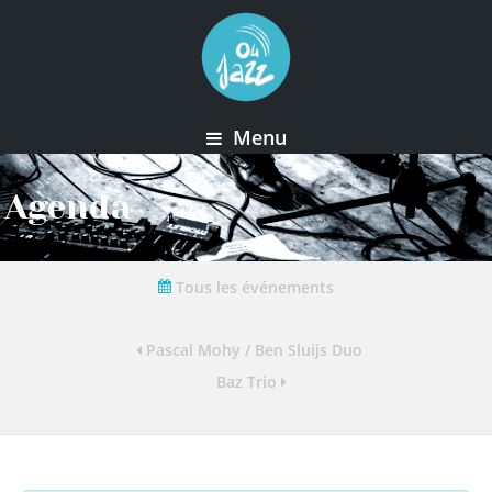
Menu
Agenda
Tous les événements
Pascal Mohy / Ben Sluijs Duo
Baz Trio