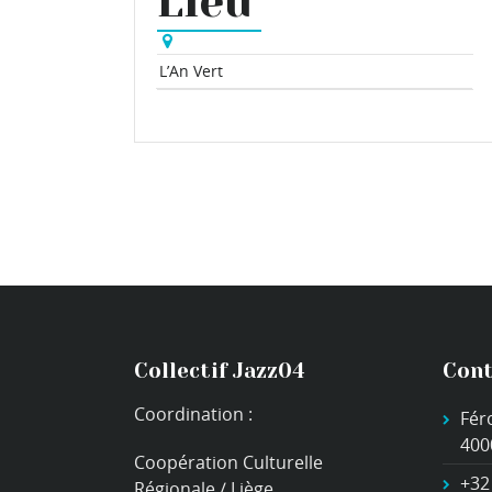
Lieu
L’An Vert
Collectif Jazz04
Cont
Coordination :
Fér
400
Coopération Culturelle
+32
Régionale / Liège