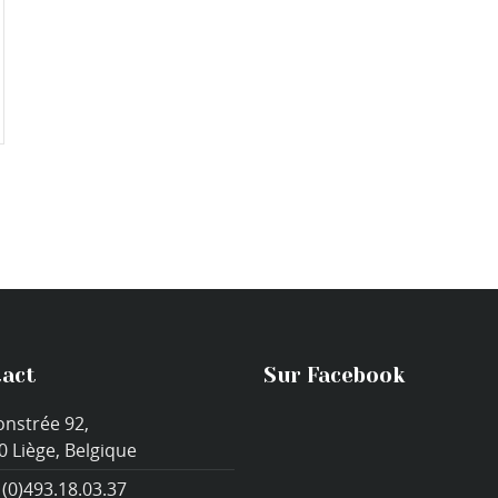
act
Sur Facebook
onstrée 92,
0 Liège, Belgique
 (0)493.18.03.37