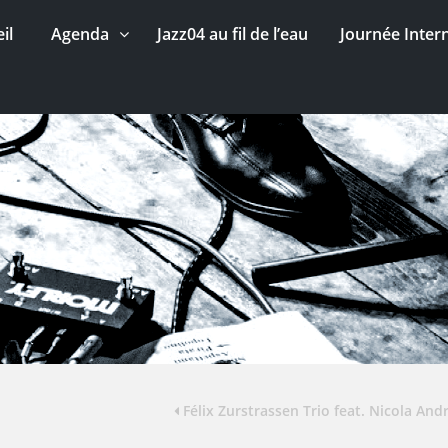
il
Agenda
Jazz04 au fil de l’eau
Journée Inter
Félix Zurstrassen Trio feat. Nicola Andr