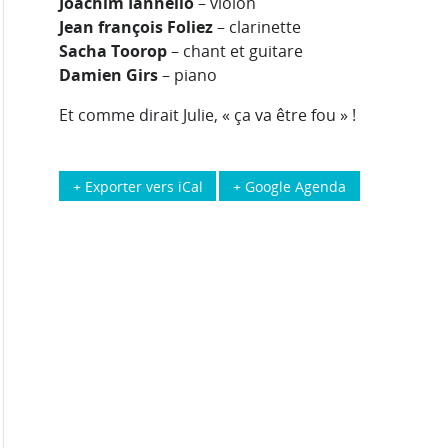
Joachim Iannello
– violon
Jean françois Foliez
– clarinette
Sacha Toorop
– chant et guitare
Damien Girs
– piano
Et comme dirait Julie, « ça va être fou » !
+ Exporter vers iCal
+ Google Agenda