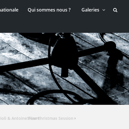
nationale
Qui sommes nous ?
Galeries
ioli & Antoine Pierre
Slow Christmas Session