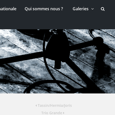
nationale
Qui sommes nous ?
Galeries
Tassin/Hermia/Joris
Trio Grande