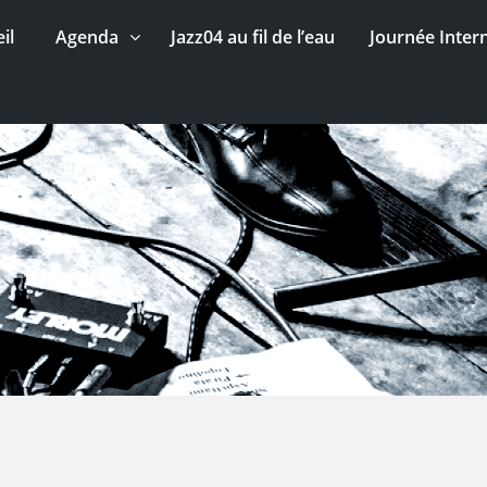
il
Agenda
Jazz04 au fil de l’eau
Journée Inter