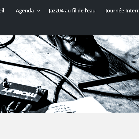
il
Agenda
Jazz04 au fil de l’eau
Journée Inter