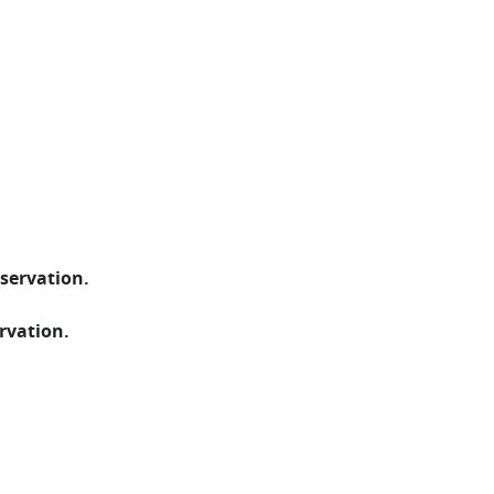
servation.
rvation.