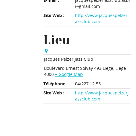
E-mail :
jacquespelzerjazzclub.asbl
@gmail.com
Site Web :
http://www.jacquespelzerj
azzclub.com
Lieu
Jacques Pelzer Jazz Club
Boulevard Ernest Solvay 493
Liège
,
Liège
4000
+ Google Map
Téléphone :
04/227.12.55
Site Web :
http://www.jacquespelzerj
azzclub.com