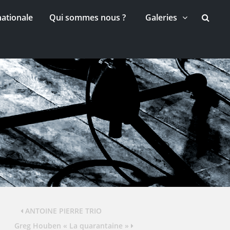
nationale
Qui sommes nous ?
Galeries
ANTOINE PIERRE TRIO
Greg Houben « La quarantaine »