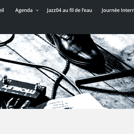
il
Agenda
Jazz04 au fil de l’eau
Journée Inter