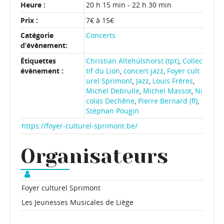
Heure :
20 h 15 min - 22 h 30 min
Prix :
7€ à 15€
Catégorie
Concerts
d’évènement:
Étiquettes
Christian Altehülshorst (tpt)
,
Collec
évènement :
tif du Lion
,
concert jazz
,
Foyer cult
urel Sprimont
,
Jazz
,
Louis Frères
,
Michel Debrulle
,
Michel Massot
,
Ni
colas Dechêne
,
Pierre Bernard (fl)
,
Stéphan Pougin
https://foyer-culturel-sprimont.be/
Organisateurs
Foyer culturel Sprimont
Les Jeunesses Musicales de Liège