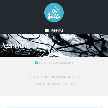
Menu
Agenda
Tous les événements
THYS-FOULON-LUONGO TRIO
ANTOINE PIERRE TRIO