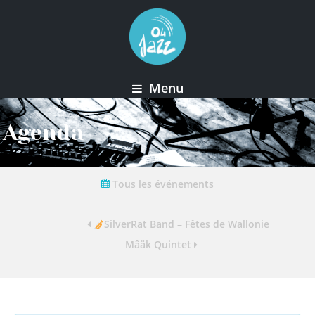
Menu
Agenda
Tous les événements
SilverRat Band – Fêtes de Wallonie
Mâäk Quintet