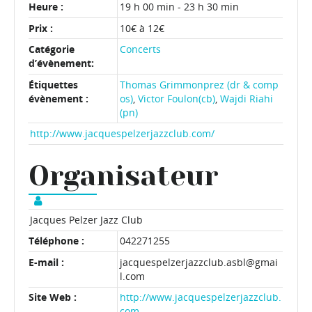
Heure :
19 h 00 min - 23 h 30 min
Prix :
10€ à 12€
Catégorie
Concerts
d’évènement:
Étiquettes
Thomas Grimmonprez (dr & comp
évènement :
os)
,
Victor Foulon(cb)
,
Wajdi Riahi
(pn)
http://www.jacquespelzerjazzclub.com/
Organisateur
Jacques Pelzer Jazz Club
Téléphone :
042271255
E-mail :
jacquespelzerjazzclub.asbl@gmai
l.com
Site Web :
http://www.jacquespelzerjazzclub.
com