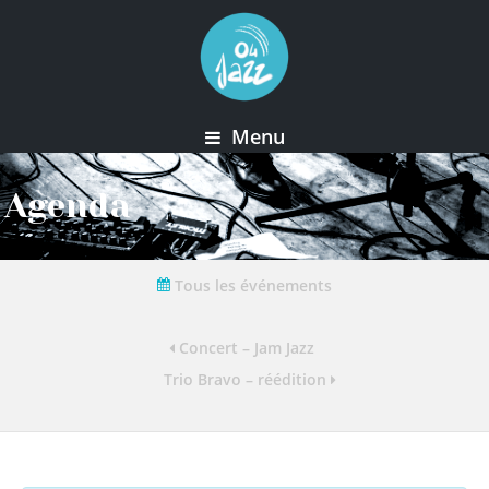
Menu
Agenda
Tous les événements
Concert – Jam Jazz
Trio Bravo – réédition