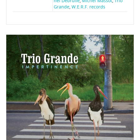
hel Debrulle
,
Michel Massot
,
Trio
Grande
,
W.E.R.F. records