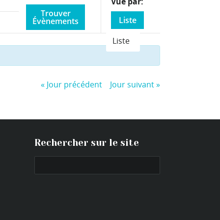
Event
Vue par
Views
Liste
Navigation
Liste
«
Jour précédent
Jour suivant
»
Rechercher sur le site