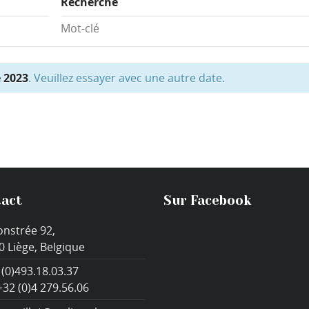
Recherche
e 2023
. Veuillez essayer avec une autre date.
act
Sur Facebook
onstrée 92,
0 Liège, Belgique
 (0)493.18.03.37
+32 (0)4 279.56.06