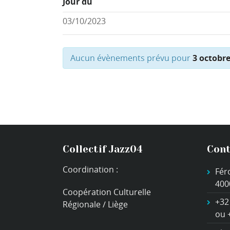
Jour du
Aucun évènements prévu pour
3 octobr
Collectif Jazz04
Cont
Coordination :
Fér
400
Coopération Culturelle
+32
Régionale / Liège
ou 