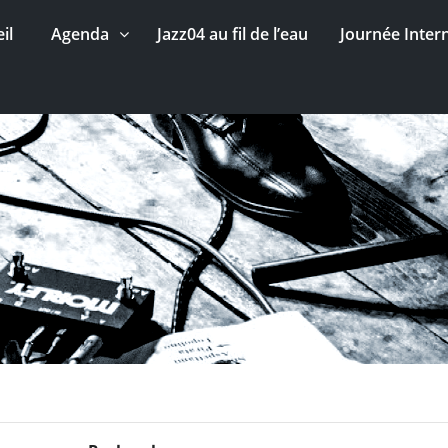
il
Agenda
Jazz04 au fil de l’eau
Journée Inter