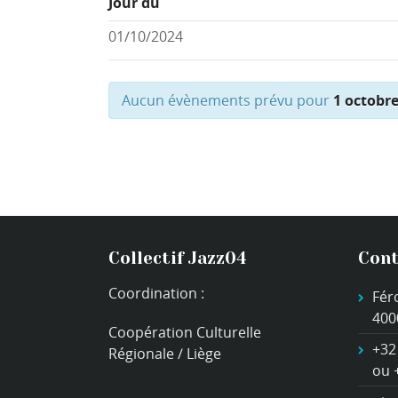
Jour du
Aucun évènements prévu pour
1 octobr
Collectif Jazz04
Cont
Coordination :
Fér
400
Coopération Culturelle
+32
Régionale / Liège
ou 