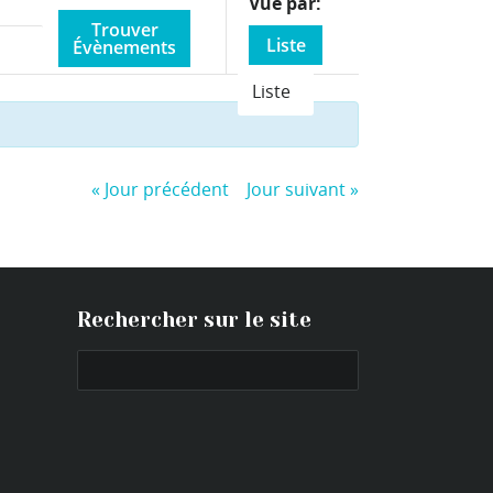
Event
Vue par
Views
Liste
Navigation
Liste
«
Jour précédent
Jour suivant
»
Rechercher sur le site