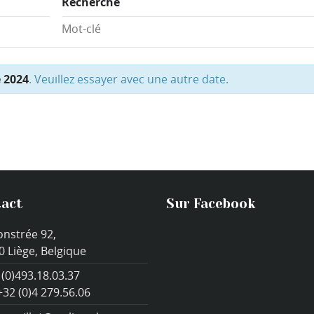
Recherche
e 2024
. Veuillez essayer avec une autre date.
act
Sur Facebook
onstrée 92,
0 Liège, Belgique
 (0)493.18.03.37
+32 (0)4 279.56.06