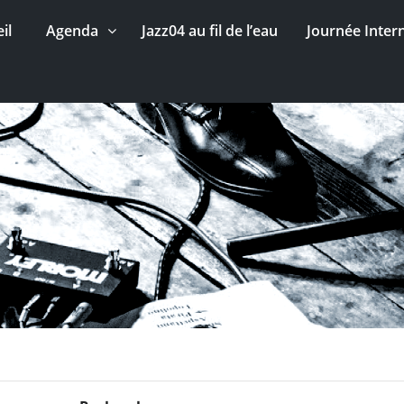
il
Agenda
Jazz04 au fil de l’eau
Journée Inter