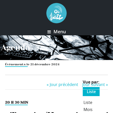
Menu
Agenda
Évènements le 21 décembre 2024
Event
Vue par
«
Jour précédent
Jour suivant
»
Views
Liste
Navigation
Liste
20 H 30 MIN
Mois